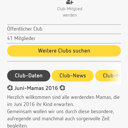
Club-Mitglied
werden
Öffentlicher Club
41 Mitglieder
Weitere Clubs suchen
Club-Daten
Club-News
Club-Mitg
💞 Juni-Mamas 2016 💞
Herzlich willkommen sind alle werdenden Mamas, die
im Juni 2016 ihr Kind erwarten.
Gemeinsam wollen wir uns durch diese besondere,
aufregende und manchmal auch sorgenvolle Zeit
begleiten.