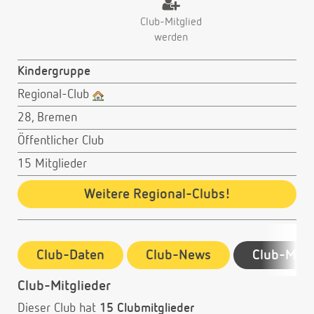
Club-Mitglied
werden
Kindergruppe
Regional-Club
28, Bremen
Öffentlicher Club
15 Mitglieder
Weitere Regional-Clubs!
Club-Daten
Club-News
Club-Mitg
Club-Mitglieder
Dieser Club hat
15 Clubmitglieder