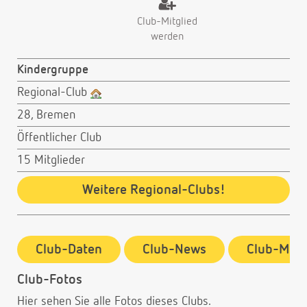
Club-Mitglied
werden
Kindergruppe
Regional-Club
28, Bremen
Öffentlicher Club
15 Mitglieder
Weitere Regional-Clubs!
Club-Daten
Club-News
Club-Mitg
Club-Fotos
Hier sehen Sie alle Fotos dieses Clubs.