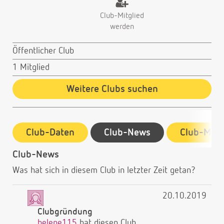
Club-Mitglied
werden
Öffentlicher Club
1 Mitglied
Weitere Clubs suchen
Club-Daten
Club-News
Club-Mitg
Club-News
Was hat sich in diesem Club in letzter Zeit getan?
20.10.2019
Clubgründung
helene115
hat diesen Club