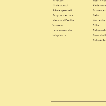
MAGAZIN
HEBAMMEN
Kinderwunsch
Kinderwun
Schwangerschaft
Schwangers
Babys erstes Jahr
Geburt
Mama und Familie
Wochenbet
Vornamen
Stillen
Hebammensuche
Babyernäh
babyclub.tv
Gesundheit
Baby-Allta