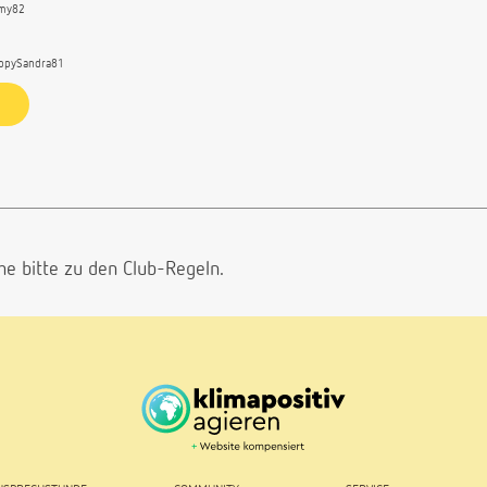
my82
ppySandra81
he bitte
zu den Club-Regeln.