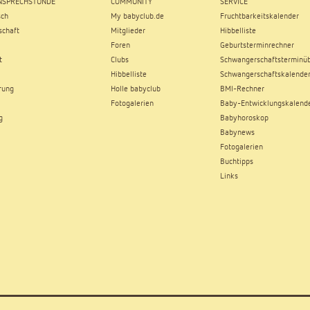
SPRECHSTUNDE
COMMUNITY
SERVICE
sch
My babyclub.de
Fruchtbarkeitskalender
chaft
Mitglieder
Hibbelliste
Foren
Geburtsterminrechner
t
Clubs
Schwangerschaftsterminüb
Hibbelliste
Schwangerschaftskalende
rung
Holle babyclub
BMI-Rechner
Fotogalerien
Baby-Entwicklungskalend
g
Babyhoroskop
Babynews
Fotogalerien
Buchtipps
Links