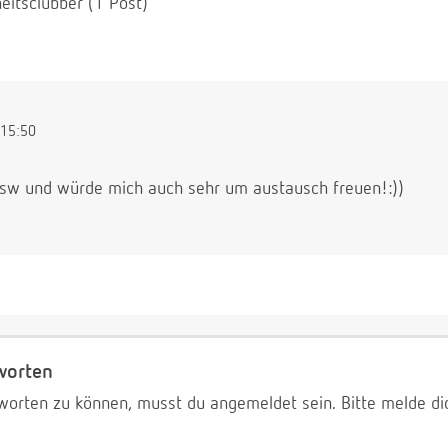
eitsclubber (1 Post)
15:50
 ssw und würde mich auch sehr um austausch freuen!:))
worten
worten zu können, musst du angemeldet sein. Bitte melde d