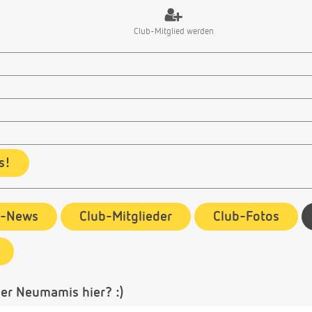
Club-Mitglied werden
s!
b-News
Club-Mitglieder
Club-Fotos
er Neumamis hier? :)