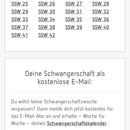
SSW 25
SSW 26
SSW 27
SSW 28
SSW 29
SSW 30
SSW 31
SSW 32
SSW 33
SSW 34
SSW 35
SSW 36
SSW 37
SSW 38
SSW 39
SSW 40
SSW 41
SSW 42
Deine Schwangerschaft als
kostenlose E-Mail:
Du willst keine Schwangerschaftswoche
verpassen? Dann melde dich jetzt kostenlos für
das E-Mail-Abo an und erhalte – Woche für
Woche – deinen
Schwangerschaftskalender
.