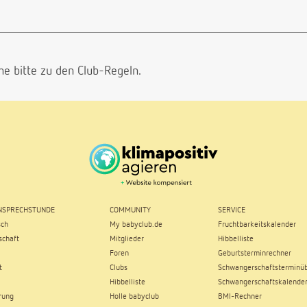
he bitte
zu den Club-Regeln.
SPRECHSTUNDE
COMMUNITY
SERVICE
sch
My babyclub.de
Fruchtbarkeitskalender
chaft
Mitglieder
Hibbelliste
Foren
Geburtsterminrechner
t
Clubs
Schwangerschaftsterminüb
Hibbelliste
Schwangerschaftskalende
rung
Holle babyclub
BMI-Rechner