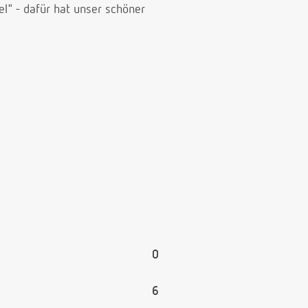
" - dafür hat unser schöner
0
6