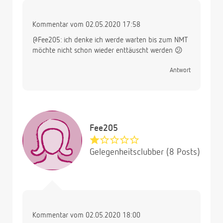
Kommentar vom 02.05.2020 17:58
@Fee205: ich denke ich werde warten bis zum NMT
möchte nicht schon wieder enttäuscht werden 😕
Antwort
Fee205
Gelegenheitsclubber (8 Posts)
Kommentar vom 02.05.2020 18:00