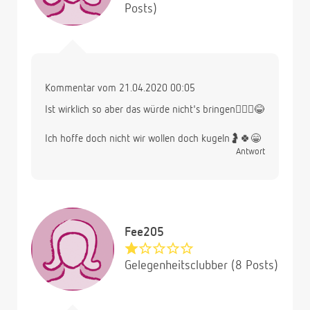
Posts)
Kommentar vom 21.04.2020 00:05
Ist wirklich so aber das würde nicht's bringen🤷🏻‍♀️😂
Ich hoffe doch nicht wir wollen doch kugeln🤰🍀😁
Antwort
Fee205
Gelegenheitsclubber (8 Posts)