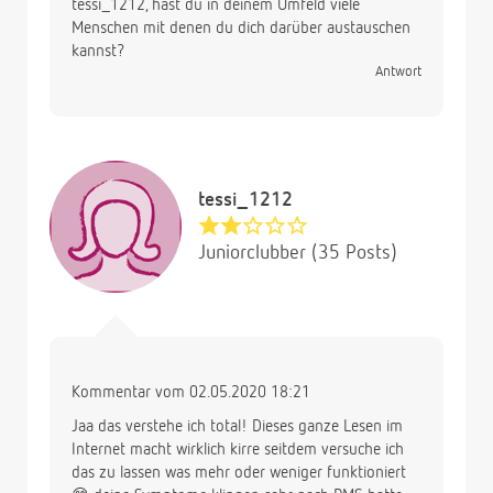
tessi_1212, hast du in deinem Umfeld viele
Menschen mit denen du dich darüber austauschen
kannst?
Antwort
tessi_1212
Juniorclubber (35 Posts)
Kommentar vom 02.05.2020 18:21
Jaa das verstehe ich total! Dieses ganze Lesen im
Internet macht wirklich kirre seitdem versuche ich
das zu lassen was mehr oder weniger funktioniert