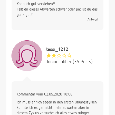
Kann ich gut verstehen!!
Fällt dir dieses Abwarten schwer oder packst du das
ganz gut?
Antwort
tessi_1212
Juniorclubber (35 Posts)
Kommentar vom 02.05.2020 18:06
Ich muss ehrlich sagen in den ersten Übungszyklen
konnte ich es gar nicht mehr abwarten aber in
diesem Zyklus versuche ich alles etwas ruhiger