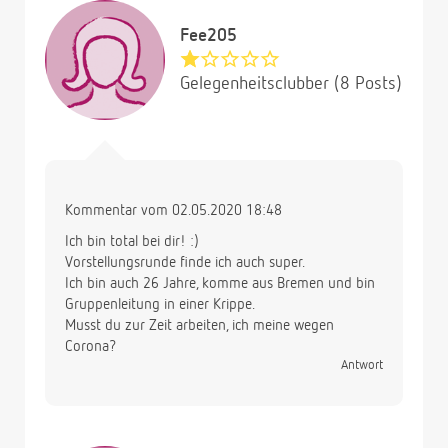
Fee205
Gelegenheitsclubber (8 Posts)
Kommentar vom 02.05.2020 18:48
Ich bin total bei dir! :)
Vorstellungsrunde finde ich auch super.
Ich bin auch 26 Jahre, komme aus Bremen und bin
Gruppenleitung in einer Krippe.
Musst du zur Zeit arbeiten, ich meine wegen
Corona?
Antwort