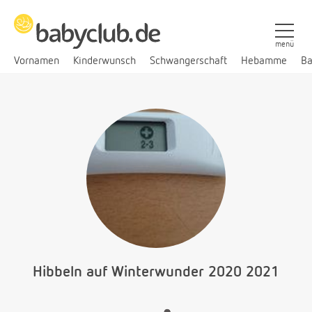
menü
Vornamen
Kinderwunsch
Schwangerschaft
Hebamme
Ba
Hibbeln auf Winterwunder 2020 2021