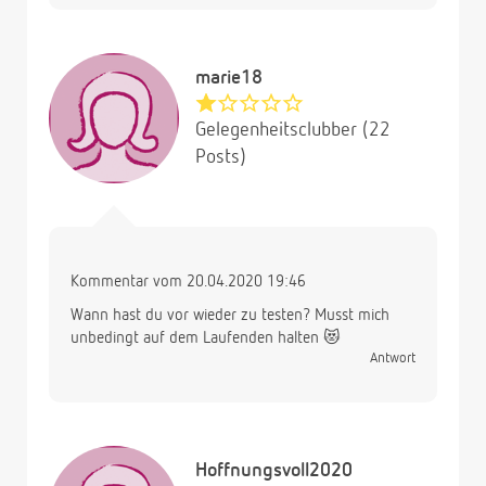
marie18
Gelegenheitsclubber (22
Posts)
Kommentar vom 20.04.2020 19:46
Wann hast du vor wieder zu testen? Musst mich
unbedingt auf dem Laufenden halten 😻
Antwort
Hoffnungsvoll2020