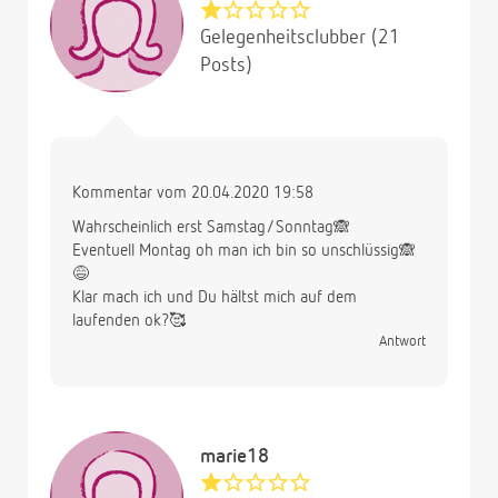
Gelegenheitsclubber (21
Posts)
Kommentar vom 20.04.2020 19:58
Wahrscheinlich erst Samstag/Sonntag🙈
Eventuell Montag oh man ich bin so unschlüssig🙈
😅
Klar mach ich und Du hältst mich auf dem
laufenden ok?🥰
Antwort
marie18