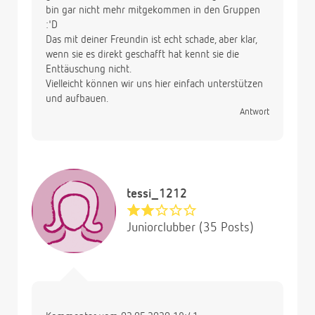
bin gar nicht mehr mitgekommen in den Gruppen
:'D
Das mit deiner Freundin ist echt schade, aber klar,
wenn sie es direkt geschafft hat kennt sie die
Enttäuschung nicht.
Vielleicht können wir uns hier einfach unterstützen
und aufbauen.
Antwort
tessi_1212
Juniorclubber (35 Posts)