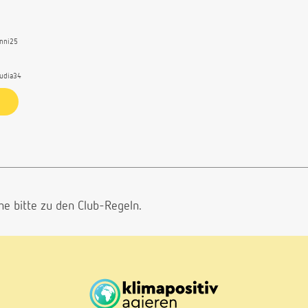
anni25
audia34
he bitte
zu den Club-Regeln.