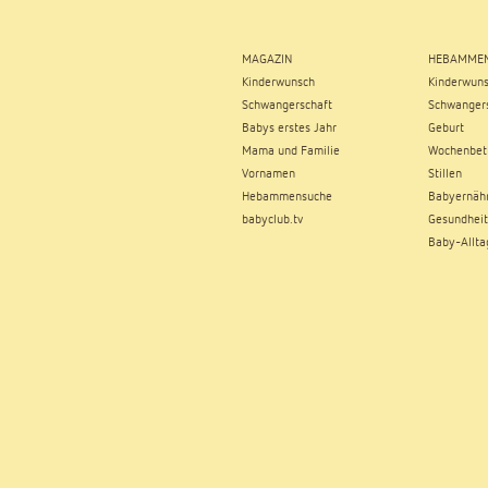
MAGAZIN
HEBAMMEN
Kinderwunsch
Kinderwun
Schwangerschaft
Schwangers
Babys erstes Jahr
Geburt
Mama und Familie
Wochenbet
Vornamen
Stillen
Hebammensuche
Babyernäh
babyclub.tv
Gesundheit
Baby-Allta