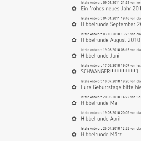
letzte Antwort
09.01.2011 21:25
von
ke
✿
Ein frohes neues Jahr 201
letzte Antwort
04.01.2011 19:46
von
cl
✿
Hibbelrunde September 
letzte Antwort
03.10.2010 13:23
von
cl
✿
Hibbelrunde August 2010
letzte Antwort
19.08.2010 08:45
von
cl
✿
Hibbelrunde Juni
letzte Antwort
17.08.2010 19:07
von
lex
✿
SCHWANGER!!!!!!!!!!!!!!!!1
letzte Antwort
18.07.2010 19:20
von
cl
✿
Eure Geburtstage bitte hier
letzte Antwort
20.05.2010 14:22
von
So
✿
Hibbelrunde Mai
letzte Antwort
19.05.2010 20:02
von
cl
✿
Hibbelrunde April
letzte Antwort
26.04.2010 12:33
von
cl
✿
Hibbelrunde März