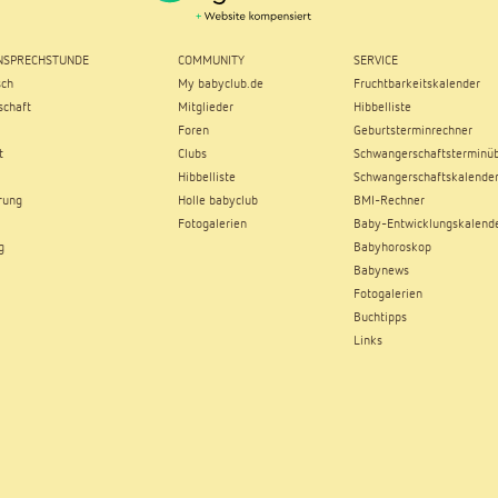
SPRECHSTUNDE
COMMUNITY
SERVICE
sch
My babyclub.de
Fruchtbarkeitskalender
chaft
Mitglieder
Hibbelliste
Foren
Geburtsterminrechner
t
Clubs
Schwangerschaftsterminüb
Hibbelliste
Schwangerschaftskalende
rung
Holle babyclub
BMI-Rechner
Fotogalerien
Baby-Entwicklungskalend
g
Babyhoroskop
Babynews
Fotogalerien
Buchtipps
Links