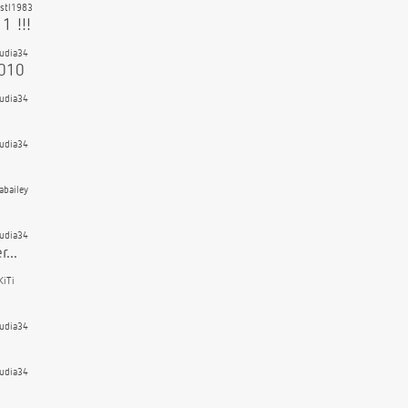
rstl1983
1 !!!
audia34
2010
audia34
audia34
abailey
audia34
...
KiTi
audia34
audia34