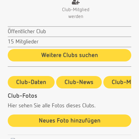
Club-Mitglied
werden
Öffentlicher Club
15 Mitglieder
Weitere Clubs suchen
Club-Daten
Club-News
Club-Mitg
Club-Fotos
Hier sehen Sie alle Fotos dieses Clubs.
Neues Foto hinzufügen