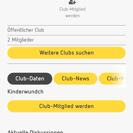
Club-Mitglied
werden
Öffentlicher Club
2 Mitglieder
Weitere Clubs suchen
Club-Daten
Club-News
Club-Mitg
Kinderwundch
Club-Mitglied werden
Aktuelle Diskussionen