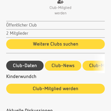
Club-Mitglied
werden
Öffentlicher Club
2 Mitglieder
Weitere Clubs suchen
Club-Daten
Club-News
Club-Mitg
Kinderwundch
Club-Mitglied werden
Aktuelle Diskussionen