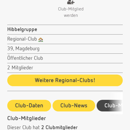
Club-Mitglied
werden
Hibbelgruppe
Regional-Club
39, Magdeburg
Öffentlicher Club
2 Mitglieder
Weitere Regional-Clubs!
Club-Daten
Club-News
Club-Mitg
Club-Mitglieder
Dieser Club hat
2 Clubmitglieder