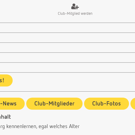
Club-Mitglied werden
s!
b-News
Club-Mitglieder
Club-Fotos
halt
g kennenlernen, egal welches Alter