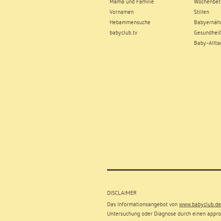
Mama und Familie
Wochenbet
Vornamen
Stillen
Hebammensuche
Babyernäh
babyclub.tv
Gesundheit
Baby-Allta
DISCLAIMER
Das Informationsangebot von
www.babyclub.de
Untersuchung oder Diagnose durch einen approb