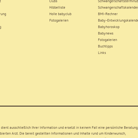
t
Clubs
Schwangerschaftsterminüb
Hibbelliste
Schwangerschaftskalende
rung
Holle babyclub
BMI-Rechner
Fotogalerien
Baby-Entwicklungskalend
g
Babyhoroskop
Babynews
Fotogalerien
Buchtipps
Links
dient ausschließlich Ihrer Information und ersetzt in keinem Fall eine persönliche Beratung
ierten Arzt. Die bereit gestellten Informationen und Inhalte rund um Kinderwunsch,