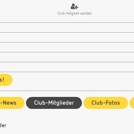
Club-Mitglied werden
s!
b-News
Club-Mitglieder
Club-Fotos
der