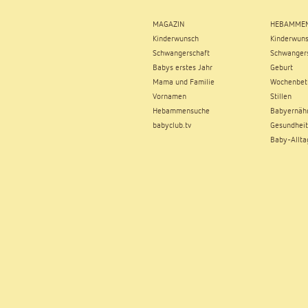
MAGAZIN
HEBAMMEN
Kinderwunsch
Kinderwun
Schwangerschaft
Schwangers
Babys erstes Jahr
Geburt
Mama und Familie
Wochenbet
Vornamen
Stillen
Hebammensuche
Babyernäh
babyclub.tv
Gesundheit
Baby-Allta