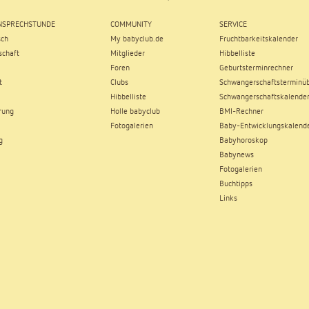
SPRECHSTUNDE
COMMUNITY
SERVICE
sch
My babyclub.de
Fruchtbarkeitskalender
chaft
Mitglieder
Hibbelliste
Foren
Geburtsterminrechner
t
Clubs
Schwangerschaftsterminüb
Hibbelliste
Schwangerschaftskalende
rung
Holle babyclub
BMI-Rechner
Fotogalerien
Baby-Entwicklungskalend
g
Babyhoroskop
Babynews
Fotogalerien
Buchtipps
Links