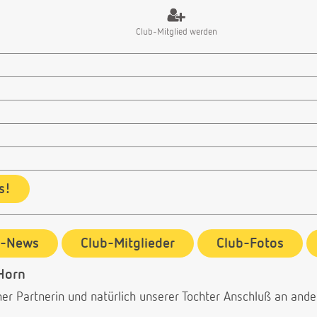
Club-Mitglied werden
s!
b-News
Club-Mitglieder
Club-Fotos
Horn
r Partnerin und natürlich unserer Tochter Anschluß an ander