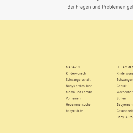
Bei Fragen und Problemen ge
MAGAZIN
HEBAMMEN
Kinderwunsch
Kinderwun
Schwangerschaft
Schwangers
Babys erstes Jahr
Geburt
Mama und Familie
Wochenbet
Vornamen
Stillen
Hebammensuche
Babyernäh
babyclub.tv
Gesundheit
Baby-Allta