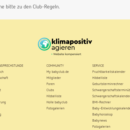
he bitte
zu den Club-Regeln.
SPRECHSTUNDE
COMMUNITY
SERVICE
sch
My babyclub.de
Fruchtbarkeitskalender
chaft
Mitglieder
Hibbelliste
Foren
Geburtsterminrechner
t
Clubs
Schwangerschaftsterminüb
Hibbelliste
Schwangerschaftskalende
rung
Holle babyclub
BMI-Rechner
Fotogalerien
Baby-Entwicklungskalend
g
Babyhoroskop
Babynews
Fotogalerien