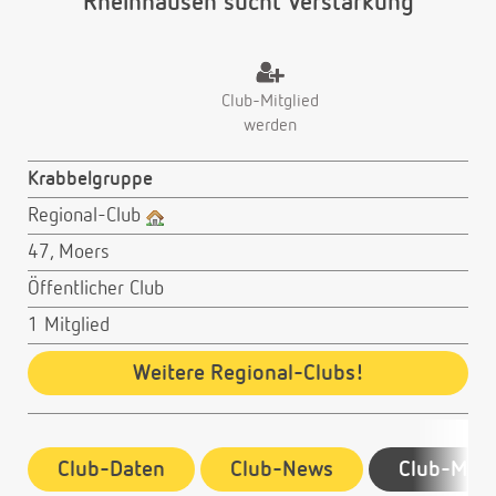
Rheinhausen sucht Verstärkung
Club-Mitglied
werden
Krabbelgruppe
Regional-Club
47, Moers
Öffentlicher Club
1 Mitglied
Weitere Regional-Clubs!
Club-Daten
Club-News
Club-Mitg