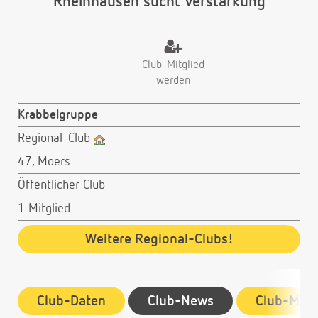
Rheinhausen sucht Verstärkung
Club-Mitglied
werden
Krabbelgruppe
Regional-Club
47, Moers
Öffentlicher Club
1 Mitglied
Weitere Regional-Clubs!
Club-Daten
Club-News
Club-Mitg