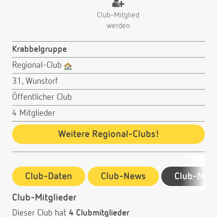
Club-Mitglied
werden
Krabbelgruppe
Regional-Club
31, Wunstorf
Öffentlicher Club
4 Mitglieder
Weitere Regional-Clubs!
Club-Daten
Club-News
Club-Mitg
Club-Mitglieder
Dieser Club hat
4 Clubmitglieder