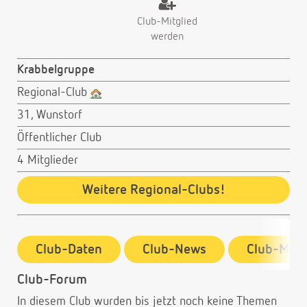
Club-Mitglied
werden
Krabbelgruppe
Regional-Club
31, Wunstorf
Öffentlicher Club
4 Mitglieder
Weitere Regional-Clubs!
Club-Daten
Club-News
Club-Mitg
Club-Forum
In diesem Club wurden bis jetzt noch keine Themen