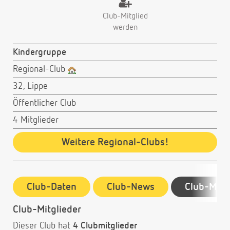
Club-Mitglied
werden
Kindergruppe
Regional-Club
32, Lippe
Öffentlicher Club
4 Mitglieder
Weitere Regional-Clubs!
Club-Daten
Club-News
Club-Mitg
Club-Mitglieder
Dieser Club hat
4 Clubmitglieder