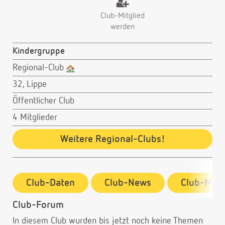
Club-Mitglied
werden
Kindergruppe
Regional-Club
32, Lippe
Öffentlicher Club
4 Mitglieder
Weitere Regional-Clubs!
Club-Daten
Club-News
Club-Mitg
Club-Forum
In diesem Club wurden bis jetzt noch keine Themen