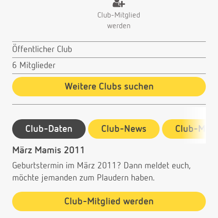
Club-Mitglied
werden
Öffentlicher Club
6 Mitglieder
Weitere Clubs suchen
Club-Daten
Club-News
Club-Mitg
März Mamis 2011
Geburtstermin im März 2011? Dann meldet euch,
möchte jemanden zum Plaudern haben.
Club-Mitglied werden