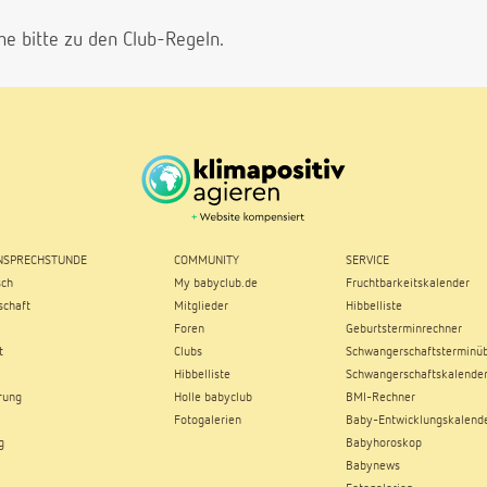
he bitte
zu den Club-Regeln.
SPRECHSTUNDE
COMMUNITY
SERVICE
sch
My babyclub.de
Fruchtbarkeitskalender
chaft
Mitglieder
Hibbelliste
Foren
Geburtsterminrechner
t
Clubs
Schwangerschaftsterminüb
Hibbelliste
Schwangerschaftskalende
rung
Holle babyclub
BMI-Rechner
Fotogalerien
Baby-Entwicklungskalend
g
Babyhoroskop
Babynews