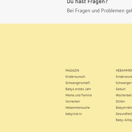
Du hast Fragen?
Bei Fragen und Problemen ge
MAGAZIN
HEBAMMEN
Kinderwunsch
Kinderwun
Schwangerschaft
Schwangers
Babys erstes Jahr
Geburt
Mama und Familie
Wochenbet
Vornamen
Stillen
Hebammensuche
Babyernäh
babyclub.tv
Gesundheit
Baby-Allta