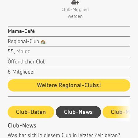
Club-Mitglied
werden
Mama-Café
Regional-Club
55, Mainz
Öffentlicher Club
6 Mitglieder
Weitere Regional-Clubs!
Club-Daten
Club-News
Club-Mitg
Club-News
Was hat sich in diesem Club in letzter Zeit getan?