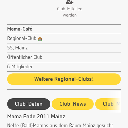
Club-Mitglied
werden
Mama-Café
Regional-Club
55, Mainz
Öffentlicher Club
6 Mitglieder
Weitere Regional-Clubs!
Club-Daten
Club-News
Club-Mitg
Mama Ende 2011 Mainz
Nette (Bald)Mamas aus dem Raum Mainz gesucht