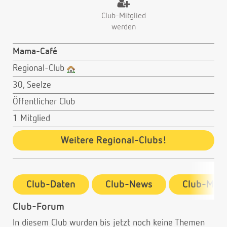
Club-Mitglied
werden
Mama-Café
Regional-Club
30, Seelze
Öffentlicher Club
1 Mitglied
Weitere Regional-Clubs!
Club-Daten
Club-News
Club-Mitg
Club-Forum
In diesem Club wurden bis jetzt noch keine Themen