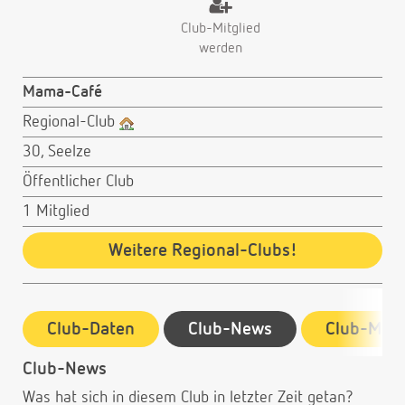
Club-Mitglied
werden
Mama-Café
Regional-Club
30, Seelze
Öffentlicher Club
1 Mitglied
Weitere Regional-Clubs!
Club-Daten
Club-News
Club-Mitg
Club-News
Was hat sich in diesem Club in letzter Zeit getan?