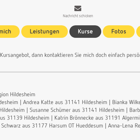
Nachricht schicken
mich
Leistungen
Kurse
Fotos
 Kursangebot, dann
kontaktieren Sie mich
doch einfach persön
ion Hildesheim
ldesheim
|
Andrea Katte aus 31141 Hildesheim
|
Bianka Wilk
Hildesheim
|
Susanne Schümer aus 31141 Hildesheim
|
Barb
aus 31139 Hildesheim
|
Katrin Brönnecke aus 31191 Algerm
ne Schwarz aus 31177 Harsum OT Hueddesum
|
Anna-Lena Re