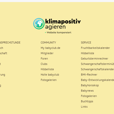
SPRECHSTUNDE
COMMUNITY
SERVICE
sch
My babyclub.de
Fruchtbarkeitskalender
chaft
Mitglieder
Hibbelliste
Foren
Geburtsterminrechner
t
Clubs
Schwangerschaftsterminüb
Hibbelliste
Schwangerschaftskalende
rung
Holle babyclub
BMI-Rechner
Fotogalerien
Baby-Entwicklungskalend
g
Babyhoroskop
Babynews
Fotogalerien
Buchtipps
Links