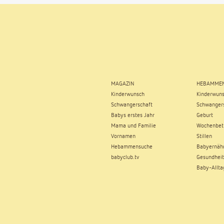
MAGAZIN
HEBAMMEN
Kinderwunsch
Kinderwun
Schwangerschaft
Schwangers
Babys erstes Jahr
Geburt
Mama und Familie
Wochenbet
Vornamen
Stillen
Hebammensuche
Babyernäh
babyclub.tv
Gesundheit
Baby-Allta