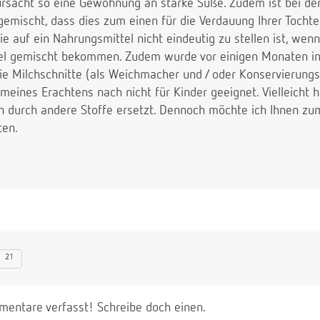
ursacht so eine Gewöhnung an starke Süße. Zudem ist bei der 
mischt, dass dies zum einen für die Verdauung Ihrer Tochter
gie auf ein Nahrungsmittel nicht eindeutig zu stellen ist, wen
tel gemischt bekommen. Zudem wurde vor einigen Monaten i
die Milchschnitte (als Weichmacher und / oder Konservierungsm
meines Erachtens nach nicht für Kinder geeignet. Vielleicht 
n durch andere Stoffe ersetzt. Dennoch möchte ich Ihnen zu
ten.
21
entare verfasst! Schreibe doch einen.