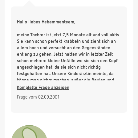
Hallo liebes Hebammenteam,
meine Tochter ist jetzt 7,5 Monate alt und voll aktiv.
Sie kann schon perfekt krabbeln und zieht sich an
allem hoch und versucht an den Gegenständen
entlang zu gehen. Jetzt hatten wir in letzter Zeit
schon mehrere kleine Unfälle wo sie sich den Kopf
angeschlagen hat, da sie sich nicht richtig
festgehalten hat. Unsere Kinderärztin meinte, da
könne man nichts machen, außer die Beulen und
Schrammen zu kühlen. Ich habe jetzt schon an eine
Komplette Frage anzeigen
homöopathische erste Hilfe Apotheke gedacht, was
Frage vom 02.09.2001
halten Sie davon und was sollte sie beinhalten.
Haben Sie mir vielleicht sonst noch einen Rat ?
Vielen Dank im voraus.
Mit freundlichen Grüßen