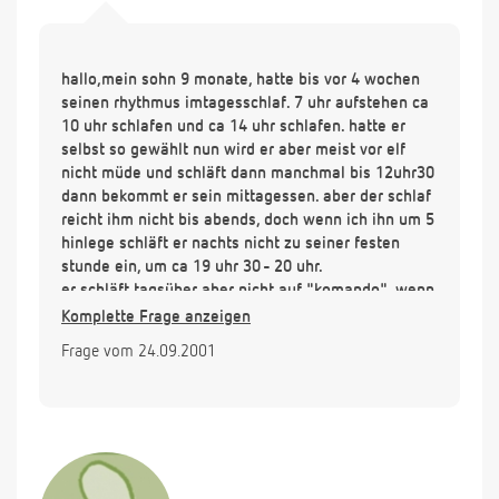
hallo,mein sohn 9 monate, hatte bis vor 4 wochen
seinen rhythmus imtagesschlaf. 7 uhr aufstehen ca
10 uhr schlafen und ca 14 uhr schlafen. hatte er
selbst so gewählt nun wird er aber meist vor elf
nicht müde und schläft dann manchmal bis 12uhr30
dann bekommt er sein mittagessen. aber der schlaf
reicht ihm nicht bis abends, doch wenn ich ihn um 5
hinlege schläft er nachts nicht zu seiner festen
stunde ein, um ca 19 uhr 30 - 20 uhr.
er schläft tagsüber aber nicht auf "komando". wenn
ich ihn hinlege und er ist nicht totmüde, schreit er
Komplette Frage anzeigen
bis zu einer stunde, also nehm ich ihn wieder raus.
Frage vom 24.09.2001
bis nach dem mittagessen hält er aber auch nicht
aus. im kindrwagen schläft er auch nur wenn er sehr
müde ist und er schläft eigentlich schlecht im
kinderwagen, höchstens 20 minuten. seine festen
zeitenhaben sich also verschoben. ich bin sehr
ratlos, er braucht noch schlaf, da er sonst völlig