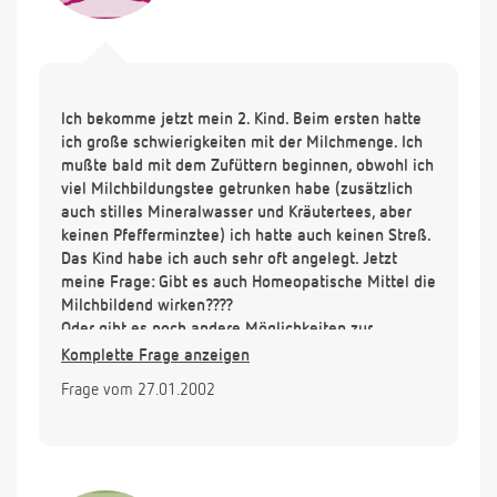
Ich bekomme jetzt mein 2. Kind. Beim ersten hatte
ich große schwierigkeiten mit der Milchmenge. Ich
mußte bald mit dem Zufüttern beginnen, obwohl ich
viel Milchbildungstee getrunken habe (zusätzlich
auch stilles Mineralwasser und Kräutertees, aber
keinen Pfefferminztee) ich hatte auch keinen Streß.
Das Kind habe ich auch sehr oft angelegt. Jetzt
meine Frage: Gibt es auch Homeopatische Mittel die
Milchbildend wirken????
Oder gibt es noch andere Möglichkeiten zur
Milchsteigerung??
Komplette Frage anzeigen
Frage vom 27.01.2002