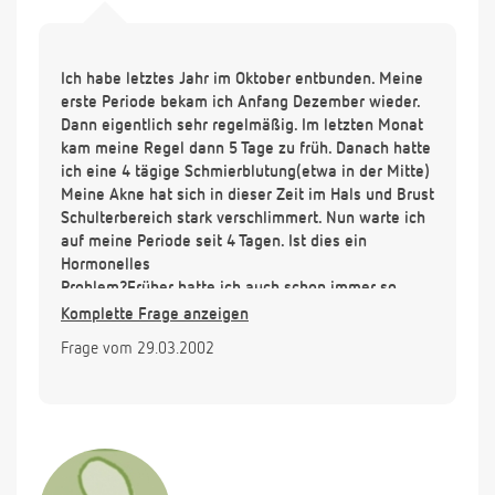
Ich habe letztes Jahr im Oktober entbunden. Meine
erste Periode bekam ich Anfang Dezember wieder.
Dann eigentlich sehr regelmäßig. Im letzten Monat
kam meine Regel dann 5 Tage zu früh. Danach hatte
ich eine 4 tägige Schmierblutung(etwa in der Mitte)
Meine Akne hat sich in dieser Zeit im Hals und Brust
Schulterbereich stark verschlimmert. Nun warte ich
auf meine Periode seit 4 Tagen. Ist dies ein
Hormonelles
Problem?Früher hatte ich auch schon immer so
Schwankungen aber so lange habe ich noch nie
Komplette Frage anzeigen
warten müssen.Vielen Dank im Vorraus
Frage vom 29.03.2002