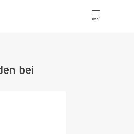
menü
den bei