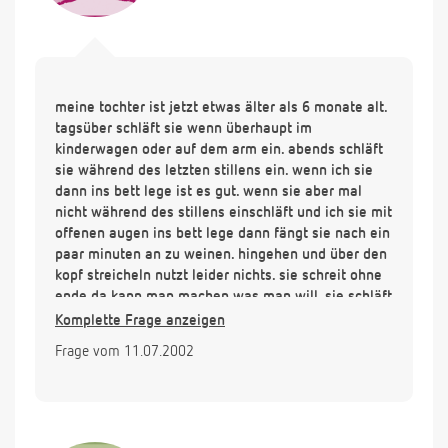
meine tochter ist jetzt etwas älter als 6 monate alt.
tagsüber schläft sie wenn überhaupt im
kinderwagen oder auf dem arm ein. abends schläft
sie während des letzten stillens ein. wenn ich sie
dann ins bett lege ist es gut. wenn sie aber mal
nicht während des stillens einschläft und ich sie mit
offenen augen ins bett lege dann fängt sie nach ein
paar minuten an zu weinen. hingehen und über den
kopf streicheln nutzt leider nichts. sie schreit ohne
ende da kann man machen was man will. sie schläft
einfach nicht ein.
Komplette Frage anzeigen
das sie mal nachts aufwacht ist ja auch o.k sie
Frage vom 11.07.2002
bekommt glaube ich zähne aber sie schläft dann
auch erstmal nicht mehr ein und wenn dann auch
nur dann wenn sie gestillt wird bzw an der brust
nuckeln kann.
was kann man tun?