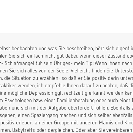
 selbst beobachten und was Sie beschreiben, hört sich eigentli
len Sie sich einfach nicht gut dabei, wenn dieser Zustand üb
t- Schlafmangel tut sein Übriges- mein Tip: Wenn Ihnen nach
en Sie sich alles von der Seele. Vielleicht finden Sie Unter
n, die Situation zu erzählen- so daß er Sie positiv darin unte
praktiker wenden, ich empfehle Ihnen darauf zu achten, daß d
eine mögliche Depression ggf. rechtzeitig erkannt werden kan
m Psychologen bzw. einer Familienberatung oder auch einer
ben und sich mit der Aufgabe überfordert fühlen. Ebenfalls 
usgehen, einen Spaziergang machen und sich selber ebenfalls
 positiv erleben, an einer Gruppe mit anderen Mamis und Kin
men, Babytreffs oder dergleichen. Oder aber Sie vereinbaren