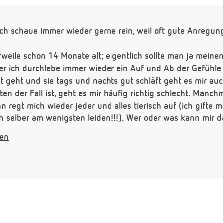
h schaue immer wieder gerne rein, weil oft gute Anregu
erweile schon 14 Monate alt; eigentlich sollte man ja meine
aber ich durchlebe immer wieder ein Auf und Ab der Gefüh
 geht und sie tags und nachts gut schläft geht es mir auch
lten der Fall ist, geht es mir häufig richtig schlecht. Manc
n regt mich wieder jeder und alles tierisch auf (ich gifte
 selber am wenigsten leiden!!!). Wer oder was kann mir da 
, auf welche Ausrichtung habe ich dann zu achten.
gen