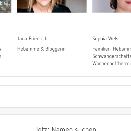
Jana Friedrich
Sophia Wels
s-
Hebamme & Bloggerin
Familien-Hebamm
n
Schwangerschaft
Wochenbettbetre
Jetzt Namen suchen