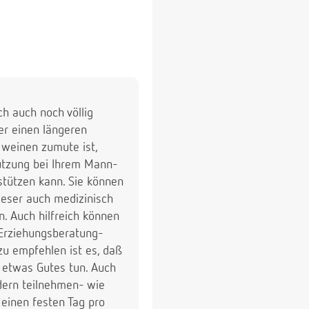
ch auch noch völlig
er einen längeren
 weinen zumute ist,
stützung bei Ihrem Mann-
rstützen kann. Sie können
ieser auch medizinisch
n. Auch hilfreich können
 Erziehungsberatung-
zu empfehlen ist es, daß
 etwas Gutes tun. Auch
dern teilnehmen- wie
 einen festen Tag pro