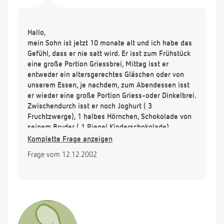
Hallo,
mein Sohn ist jetzt 10 monate alt und ich habe das
Gefühl, dass er nie satt wird. Er isst zum Frühstück
eine große Portion Griessbrei, Mittag isst er
entweder ein altersgerechtes Gläschen oder von
unserem Essen, je nachdem, zum Abendessen isst
er wieder eine große Portion Griess-oder Dinkelbrei.
Zwischendurch isst er noch Joghurt ( 3
Fruchtzwerge), 1 halbes Hörnchen, Schokolade von
seinem Bruder ( 1 Riegel Kinderschokolade),
Banane und noch mehr. Wenn er jemanden essen
Komplette Frage anzeigen
sieht, dann ist er nicht mehr zu halten, freut sich
Frage vom 12.12.2002
wie wild und schreit so lange, bis er auch davon
etwas bekommt. Ist das nicht zuviel, was er da den
ganzen Tag über isst ?Er ist übrigens etwa 74 cm
groß und wiegt knapp 10 kg.
Vielen Dank für Ihre Antwort