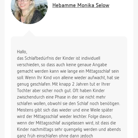
sofort das brüllen an und beruhigt sich nicht (habe
Hebamme
Monika Selow
sie schon mal eine halbe Stunde schreien lassen).
Nun meine Fragen: gibt es irgendetwas was man
noch versuchen kann, damit sie wieder in ihrem
Bett schläft oder habe ich sie jetzt schon verwöhnt,
wenn ich immer mit ihr ins Elternbett gehe. Auch
möchte ich nicht ständig mit ihr im Auto mittags
rumfahren oder im Kinderwagen, da ich ja auch
Hallo,
noch Arbeit im Haushalt habe, die ich sonst immer
das Schlafbedürfnis der Kinder ist individuell
machen konnte, wenn sie geschlafen hat. Wie lange
verschieden, so dass auch keine genaue Angabe
sollte mit knapp 2 Jahren eigentlich ein
gemacht werden kann wie lange ein Mittagsschlaf sein
Mittagsschlaf sein und wird er überhaupt noch
soll. Wenn Ihr Kind von alleine wieder aufwacht, hat sie
benötigt in diesem Alter? Was kann die Folge sein,
genug geschlafen. Mit knapp 2 Jahren tut er Ihrer
wenn kein Mittagsschlaf mehr in diesem Alter
Tochter aber sicher noch gut. Oft haben Kinder
gehalten wird, auch wenn er noch benötigt wird? Ich
zwischendurch eine Phase in der sie nicht mehr
muß noch dazu sagen, dass sie, wenn sie abends
schlafen wollen, obwohl sie den Schlaf noch benötigen.
eingeschlafen ist, meist zwischen 10-12 Stunden
Meistens gibt sich das wieder und eine Weile später
schläft. Sie wird zwar 2-3 mal wach in der Nacht,
wird der Mittagsschlaf wieder leichter. Folge davon,
sagt Mama, aber so Punkt ich Ihr die Hand gebe ist
wenn der Mittagsschlaf ausgelassen wird, ist dass die
sie wieder ruhig (das ist bestimmt verwöhnt!!) Ich
Kinder nachmittags sehr quengelig werden und abends
hoffe Sie können mir weiterhelfen und sage schon
ganz früh einschlafen ohne dann jedoch
jetzt vielen Dank für ihre Bemühung. MfG