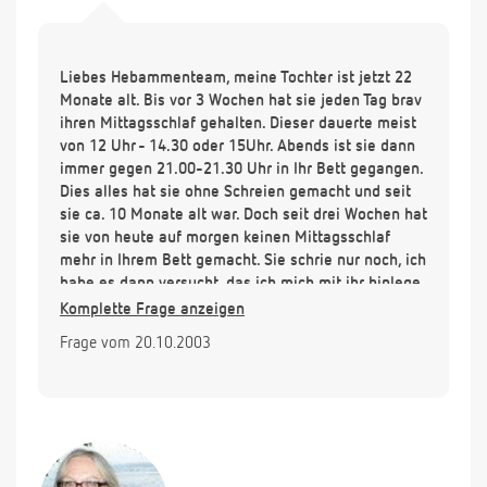
Liebes Hebammenteam, meine Tochter ist jetzt 22
Monate alt. Bis vor 3 Wochen hat sie jeden Tag brav
ihren Mittagsschlaf gehalten. Dieser dauerte meist
von 12 Uhr - 14.30 oder 15Uhr. Abends ist sie dann
immer gegen 21.00-21.30 Uhr in Ihr Bett gegangen.
Dies alles hat sie ohne Schreien gemacht und seit
sie ca. 10 Monate alt war. Doch seit drei Wochen hat
sie von heute auf morgen keinen Mittagsschlaf
mehr in Ihrem Bett gemacht. Sie schrie nur noch, ich
habe es dann versucht, das ich mich mit ihr hinlege,
aber auch das verlief fehl. So Punkt ich aber dann
Komplette Frage anzeigen
mit dem Auto fahre oder wenn sie im Kinderwagen
Frage vom 20.10.2003
ist, schläft sie spätestens nach einer viertel Stunde
ein und schläft dann ca. 1 1/2 Stunden. Abends ist
es das gleiche, wenn ich mich mit ihr hinlege
(Ehebett) schläft sie zwischen 15 Minuten und 40
Minuten ein. Das geht nun schon seit drei Wochen.
Wenn ich versuche sie in ihr Bett zu legen, fängt sie