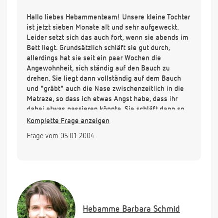
Hallo liebes Hebammenteam! Unsere kleine Tochter
ist jetzt sieben Monate alt und sehr aufgeweckt.
Leider setzt sich das auch fort, wenn sie abends im
Bett liegt. Grundsätzlich schläft sie gut durch,
allerdings hat sie seit ein paar Wochen die
Angewohnheit, sich ständig auf den Bauch zu
drehen. Sie liegt dann vollständig auf dem Bauch
und "gräbt" auch die Nase zwischenzeitlich in die
Matraze, so dass ich etwas Angst habe, dass ihr
dabei etwas passieren könnte. Sie schläft dann so
ein. Auf dem Rücken bleibt sie einfach nicht liegen.
Komplette Frage anzeigen
Was können wir tun?
Frage vom 05.01.2004
Hebamme
Barbara Schmid