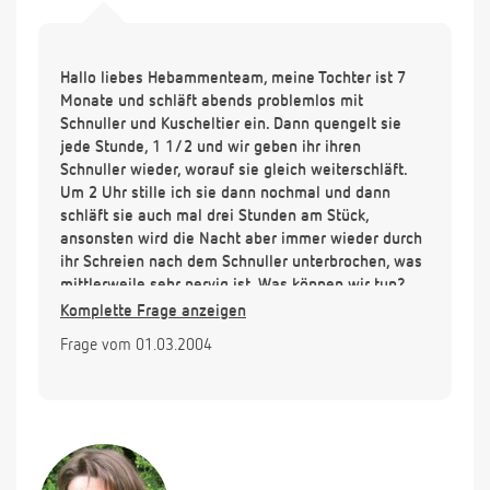
Hallo liebes Hebammenteam, meine Tochter ist 7
Monate und schläft abends problemlos mit
Schnuller und Kuscheltier ein. Dann quengelt sie
jede Stunde, 1 1/2 und wir geben ihr ihren
Schnuller wieder, worauf sie gleich weiterschläft.
Um 2 Uhr stille ich sie dann nochmal und dann
schläft sie auch mal drei Stunden am Stück,
ansonsten wird die Nacht aber immer wieder durch
ihr Schreien nach dem Schnuller unterbrochen, was
mittlerweile sehr nervig ist. Was können wir tun?
Abwarten bis sie sich den Schnuller selber sucht
Komplette Frage anzeigen
und wie könnte man das unterstützen? oder
Frage vom 01.03.2004
Schnuller wieder abgewöhnen? Vielen Dank im
Voraus.