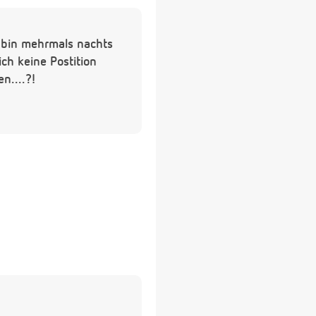
h bin mehrmals nachts
h keine Postition
en....?!