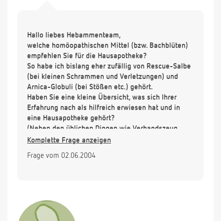
Hallo liebes Hebammenteam,
welche homöopathischen Mittel (bzw. Bachblüten)
empfehlen Sie für die Hausapotheke?
So habe ich bislang eher zufällig von Rescue-Salbe
(bei kleinen Schrammen und Verletzungen) und
Arnica-Globuli (bei Stößen etc.) gehört.
Haben Sie eine kleine Übersicht, was sich Ihrer
Erfahrung nach als hilfreich erwiesen hat und in
eine Hausapotheke gehört?
(Neben den üblichen Dingen wie Verbandszeug,
Zeckenzange etc.)
Komplette Frage anzeigen
Oder kennen Sie eine gute Seite, auf der man sich
Frage vom 02.06.2004
informieren kann?
Vielen Dank!