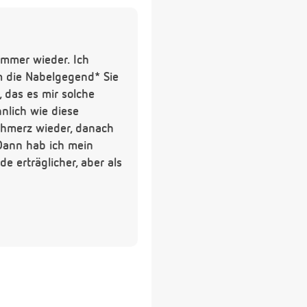
immer wieder. Ich
 die Nabelgegend* Sie
 das es mir solche
nlich wie diese
chmerz wieder, danach
Dann hab ich mein
 erträglicher, aber als
reisst, zieht sticht
 Kind hatte. Ich rechne
Kann man das nicht
ngst wenn der mir was