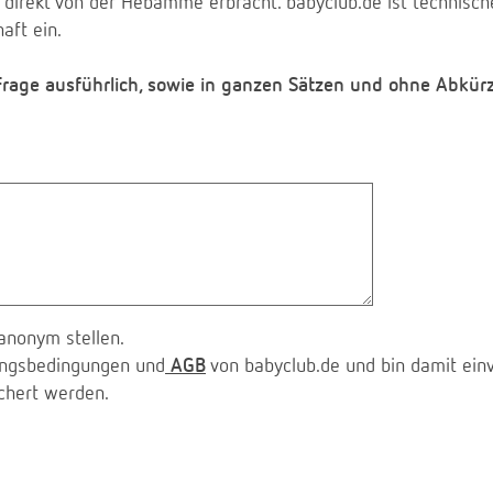
 direkt von der Hebamme erbracht. babyclub.de ist technischer
aft ein.
 Frage ausführlich, sowie in ganzen Sätzen und ohne Abkür
anonym stellen.
zungsbedingungen und
AGB
von babyclub.de und bin damit ein
chert werden.