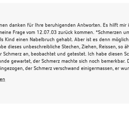
nen danken für Ihre beruhigenden Antworten. Es hilft mir 
meine Frage vom 12.07.03 zurück kommen. *Schmerzen um
ls Kind einen Nabelbruch gehabt. Aber ist es denn möglich,
e dieses unbeschreibliche Stechen, Ziehen, Reissen, so äh
er Schmerz an, beobachtet und getestet. Ich habe diesen S
unde gewartet, der Schmerz machte sich noch bemerkbar. 
ingezogen, der Schmerz verschwand einigermassen, er wurde
ckte, war wieder dieser unerträgliche Schmerz wieder da. Es 
gen
h geh mal davon aus, das es der Nabelbruch ist, den ich als
rößer der Bauch wird, umso schmerzhafter wird es werden. 
eitag hab ich erst einen termin beim Gyn. Und ich hab A
 mich da gar nicht hin.