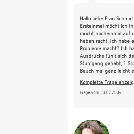
Hallo liebe Frau Schmid
Ersteinmal möcht ich Ih
möcht nocheinmal auf 
haben recht. Ich habe a
Probleme macht? Ich hab
Ausdrücke fühlt sich d
Stuhlgang gehabt, 1 St
Bauch mal ganz leicht e
ich mein Bauch raus drü
Komplette Frage anzei
was auch immer. Also ic
Frage vom 13.07.2004
jetzt aber damit, je g
irgendwie umgehen?? Fr
schlechtes erzählt. Trau