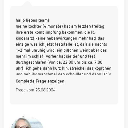
hallo liebes team!
meine tochter (4 monate) hat am letzten freitag
ihre erste kombiimpfung bekommen, die lt.
kinderarzt keine nebenwirkungen mehr hat! das
einzige was ich jetzt feststelle ist, daß sie nachts
1-2 mal unruhig wird, ein bißchen weint aber das
mehr im schlaf! vorher hat sie tief und fest
durchgeschlafen (von ca. 22.00 uhr bis ca. 7.00
uhr)! ich gehe dann kurz hin, streichel das köpfchen
und geb ihr manchmal den schnuller und dann ist´s
wieder gut! kann diese plötzliche "unruhe" noch
Komplette Frage anzeigen
nachwirkungen der impfung sein??
Frage vom 25.08.2004