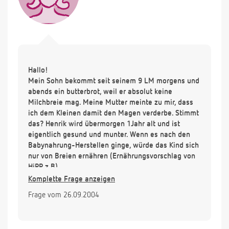
Hallo!
Mein Sohn bekommt seit seinem 9 LM morgens und
abends ein butterbrot, weil er absolut keine
Milchbreie mag. Meine Mutter meinte zu mir, dass
ich dem Kleinen damit den Magen verderbe. Stimmt
das? Henrik wird übermorgen 1Jahr alt und ist
eigentlich gesund und munter. Wenn es nach den
Babynahrung-Herstellen ginge, würde das Kind sich
nur von Breien ernähren (Ernährungsvorschlag von
HiPP z.B).
Was sagen sie dazu, kann ich dem Kleinen schon
Komplette Frage anzeigen
alles geben? Oder ist es zu früh?
Frage vom 26.09.2004
Vielen Dank im Voraus!