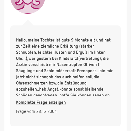
Hallo, meine Tochter ist gute 9 Monate alt und hat
zur Zeit eine ziemliche Erkältung (starker
Schnupfen, leichter Husten und Erguß im linken
Ohr...),war gestern bei Kinderarzt(vertretung), die
Ärztin verschrieb mir Nasentropfen Otriven f.
Säuglinge und Schleimlösersaft Frenopect...bin mir
jetzt nicht sicher,ob das auch helfen soll,die
Ohrenschmerzen bzw.die Entzündung
abzuheilen..hab Angst,könnte sonst bleibende
Schäden davontragen..hoffe Sie können sagen,ob
die Medikamente in Ordnung sind.....
Komplette Frage anzeigen
vielen Dank im voraus
Frage vom 28.12.2004