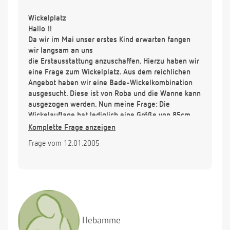
Wickelplatz
Hallo !!
Da wir im Mai unser erstes Kind erwarten fangen
wir langsam an uns
die Erstausstattung anzuschaffen. Hierzu haben wir
eine Frage zum Wickelplatz. Aus dem reichlichen
Angebot haben wir eine Bade-Wickelkombination
ausgesucht. Diese ist von Roba und die Wanne kann
ausgezogen werden. Nun meine Frage: Die
Wickelauflage hat lediglich eine Größe von 85cm
länge und 55cm breite. Reicht diese Grüße aus oder
Komplette Frage anzeigen
ist die Wickelfläche zu schmal? Zu welcher
Frage vom 12.01.2005
Wickelflächengröße raten Sie uns.
Hebamme