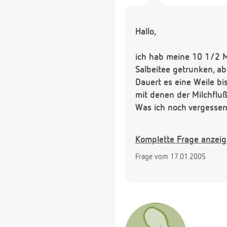
Hallo,
ich hab meine 10 1/2 Mo
Salbeitee getrunken, abe
Dauert es eine Weile bis
mit denen der Milchfluß
Was ich noch vergessen 
Schon mal vielen Dank 
Komplette Frage anzei
Frage vom 17.01.2005
Liebe Grüße
Alexandra
PS.: meine Brust spannt